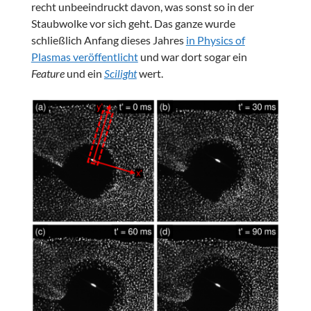
recht unbeeindruckt davon, was sonst so in der
Staubwolke vor sich geht. Das ganze wurde
schließlich Anfang dieses Jahres
in Physics of
Plasmas veröffentlicht
und war dort sogar ein
Feature
und ein
Scilight
wert.