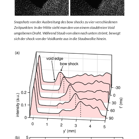
Snapshots von der Ausbreitung des bow shocks zu vier verschiedenen
Zeitpunkten: In der Mitte sieht man den von einem staubfreien Void
umgebenen Draht. Während Staub von oben nach unten strömt, bewegt
sich der shock von der Voidkante aus in die Staubwolke hinein.