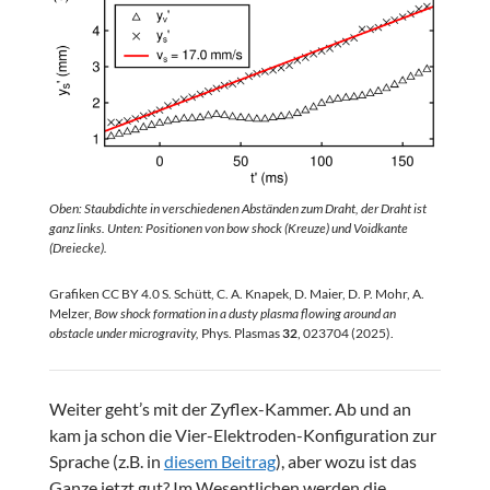
Oben: Staubdichte in verschiedenen Abständen zum Draht, der Draht ist
ganz links. Unten: Positionen von bow shock (Kreuze) und Voidkante
(Dreiecke).
Grafiken CC BY 4.0 S. Schütt, C. A. Knapek, D. Maier, D. P. Mohr, A.
Melzer,
Bow shock formation in a dusty plasma flowing around an
obstacle under microgravity,
Phys. Plasmas
32
, 023704 (2025).
Weiter geht’s mit der Zyflex-Kammer. Ab und an
kam ja schon die Vier-Elektroden-Konfiguration zur
Sprache (z.B. in
diesem Beitrag
), aber wozu ist das
Ganze jetzt gut? Im Wesentlichen werden die