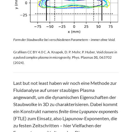
Form der Staubwolke bei verschiedenen Parametern – immer ohne Void.
Grafiken CC BY 4.0 C. A. Knapek, D. P. Mohr, P. Huber,
Void closure in
a pulsed complex plasma in microgravity,
Phys. Plasmas
31
, 063702
(2024).
Last but not least haben wir noch eine Methode zur
Fluidanalyse auf unser staubiges Plasma
angewandt, um die dynamischen Eigenschaften der
Staubwolke in 3D zu charakterisieren. Dabei kommt
ein Konstrukt namens
finite-time Lyapunov exponent
s
(FTLE) zum Einsatz, also Ljapunow-Exponenten, die
zu festen Zeitschritten – hier Vielfachen der