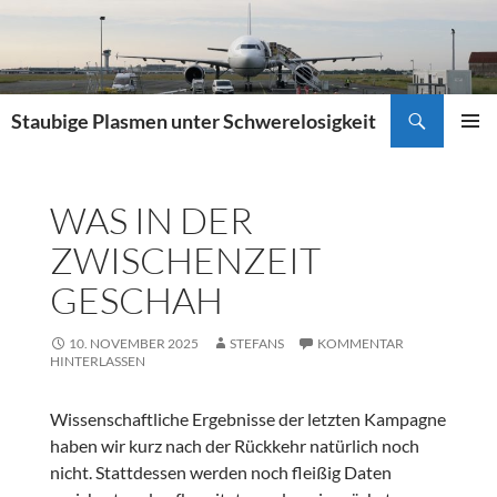
Zum
Inhalt
springen
Suchen
Staubige Plasmen unter Schwerelosigkeit
PRIMÄR
MENÜ
WAS IN DER
ZWISCHENZEIT
GESCHAH
10. NOVEMBER 2025
STEFANS
KOMMENTAR
HINTERLASSEN
Wissenschaftliche Ergebnisse der letzten Kampagne
haben wir kurz nach der Rückkehr natürlich noch
nicht. Stattdessen werden noch fleißig Daten