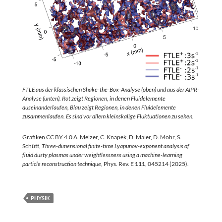
FTLE aus der klassischen Shake-the-Box-Analyse (oben) und aus der AIPR-
Analyse (unten). Rot zeigt Regionen, in denen Fluidelemente
auseinanderlaufen, Blau zeigt Regionen, in denen Fluidelemente
zusammenlaufen. Es sind vor allem kleinskalige Fluktuationen zu sehen.
Grafiken CC BY 4.0 A. Melzer, C. Knapek, D. Maier, D. Mohr, S.
Schütt,
Three-dimensional finite-time Lyapunov-exponent analysis of
fluid dusty plasmas under weightlessness using a machine-learning
particle reconstruction technique
, Phys. Rev. E
111
, 045214 (2025).
PHYSIK