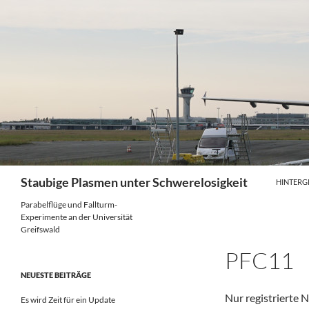
Zum
Inhalt
springen
Suchen
Staubige Plasmen unter Schwerelosigkeit
HINTER
Parabelflüge und Fallturm-
Experimente an der Universität
Greifswald
PFC11
NEUESTE BEITRÄGE
Nur registrierte 
Es wird Zeit für ein Update