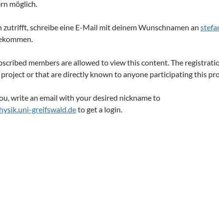
rn möglich.
h zutrifft, schreibe eine E-Mail mit deinem Wunschnamen an
stefa
bekommen.
bscribed members are allowed to view this content. The registratio
e project or that are directly known to anyone participating this pro
 you, write an email with your desired nickname to
ysik.uni-greifswald.de
to get a login.