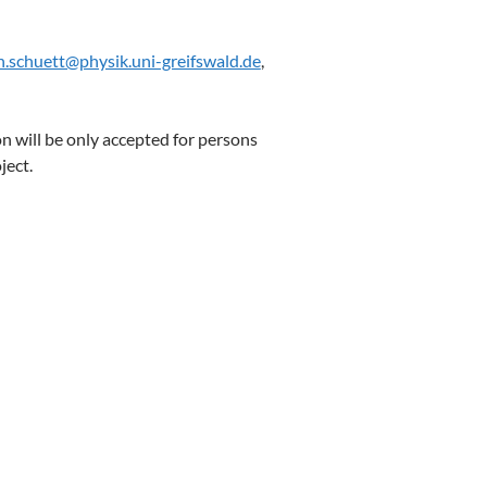
n.schuett@physik.uni-greifswald.de
,
n will be only accepted for persons
ject.