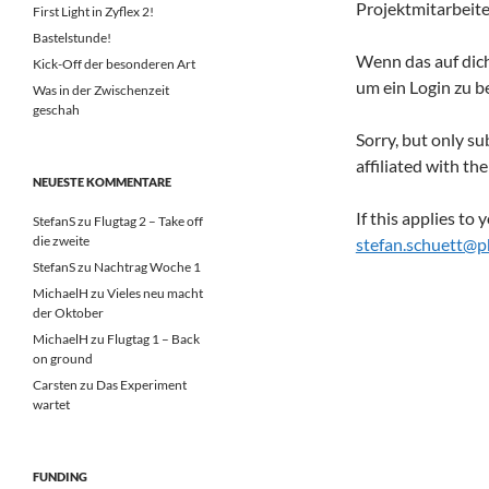
Projektmitarbeite
First Light in Zyflex 2!
Bastelstunde!
Wenn das auf dic
Kick-Off der besonderen Art
um ein Login zu 
Was in der Zwischenzeit
geschah
Sorry, but only su
affiliated with th
NEUESTE KOMMENTARE
If this applies to
StefanS
zu
Flugtag 2 – Take off
die zweite
stefan.schuett@ph
StefanS
zu
Nachtrag Woche 1
MichaelH
zu
Vieles neu macht
der Oktober
MichaelH
zu
Flugtag 1 – Back
on ground
Carsten
zu
Das Experiment
wartet
FUNDING