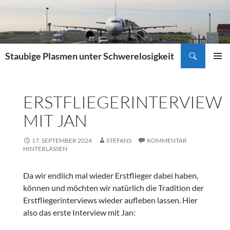
Zum
Inhalt
springen
Suchen
Staubige Plasmen unter Schwerelosigkeit
PRIMÄR
MENÜ
ERSTFLIEGERINTERVIEW
MIT JAN
17. SEPTEMBER 2024
STEFANS
KOMMENTAR
HINTERLASSEN
Da wir endlich mal wieder Erstflieger dabei haben,
können und möchten wir natürlich die Tradition der
Erstfliegerinterviews wieder aufleben lassen. Hier
also das erste Interview mit Jan: