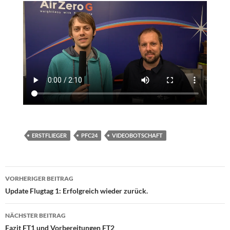
ERSTFLIEGER
PFC24
VIDEOBOTSCHAFT
Beitragsnavigation
VORHERIGER BEITRAG
Update Flugtag 1: Erfolgreich wieder zurück.
NÄCHSTER BEITRAG
Fazit FT1 und Vorbereitungen FT2