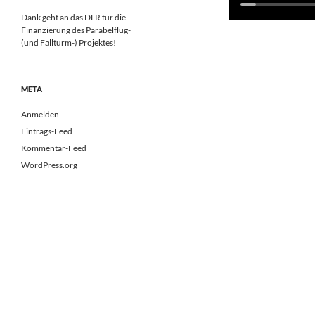
Dank geht an das DLR für die
Finanzierung des Parabelflug-
(und Fallturm-) Projektes!
META
Anmelden
Eintrags-Feed
Kommentar-Feed
WordPress.org