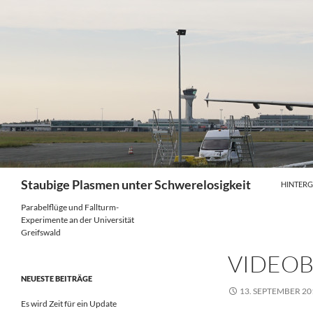
Zum
Inhalt
springen
Suchen
Staubige Plasmen unter Schwerelosigkeit
HINTER
Parabelflüge und Fallturm-
Experimente an der Universität
Greifswald
VIDEOB
NEUESTE BEITRÄGE
13. SEPTEMBER 20
Es wird Zeit für ein Update