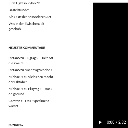
First Light in Zyflex 2!
Bastelstunde!
Kick-Off der besonderen Art
Was in der Zwischenzeit
geschah
NEUESTE KOMMENTARE
StefanS
zu
Flugtag 2 – Take off
die zweite
StefanS
zu
Nachtrag Woche 1
MichaelH
zu
Vieles neu macht
der Oktober
MichaelH
zu
Flugtag 1 – Back
on ground
Carsten
zu
Das Experiment
wartet
FUNDING