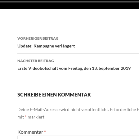
Beitragsnavigation
VORHERIGER BEITRAG
Update: Kampagne verlängert
NÄCHSTER BEITRAG
Erste Videobotschaft vom Freitag, den 13. September 2019
SCHREIBE EINEN KOMMENTAR
Deine E-Mail-Adresse wird nicht veröffentlicht.
Erforderliche F
mit
*
markiert
Kommentar
*